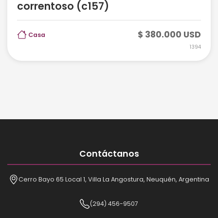
correntoso (c157)
$ 380.000 USD
Casa
1394
Contáctanos
Cerro Bayo 65 Local 1, Villa La Angostura, Neuquén, Argentina
(294) 456-9507