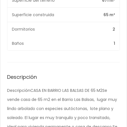
Superficie del terreno
671 m²
Superficie construida
65 m²
Dormitorios
2
Baños
1
Descripción
DescripciónCASA EN BARRIO LAS BALSAS DE 65 M2Se
vende casa de 65 m2 en el Barrio Las Balsas, lugar muy
lindo arbolado con especies autóctonas, lote plano y
soleado. El lugar es muy tranquilo y poco transitado,
ideal para vivienda permanente o casa de descanso.Se