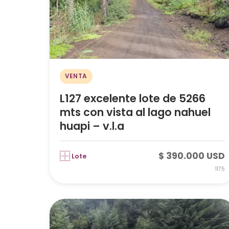
VENTA
L127 excelente lote de 5266
mts con vista al lago nahuel
huapi – v.l.a
$ 390.000 USD
Lote
1175