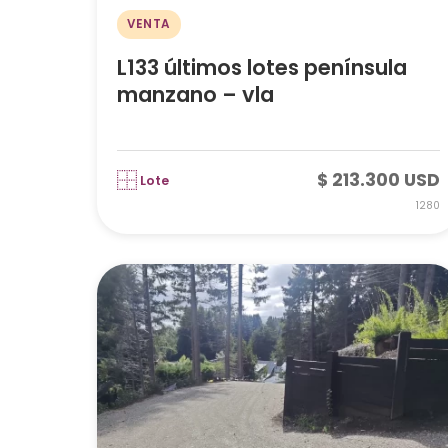
VENTA
L133 últimos lotes península
manzano – vla
$ 213.300 USD
Lote
1280