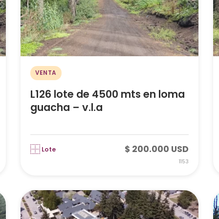
VENTA
L126 lote de 4500 mts en loma
guacha – v.l.a
$ 200.000 USD
Lote
1153