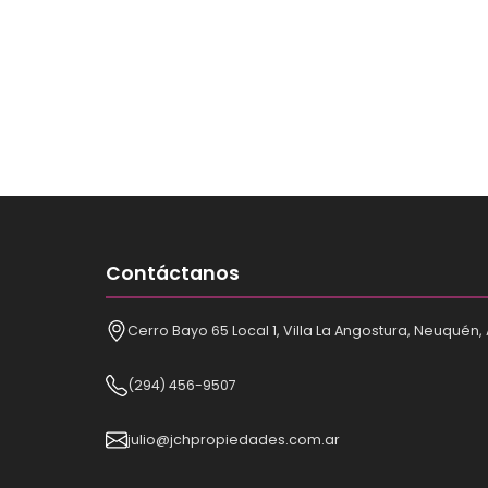
Contáctanos
Cerro Bayo 65 Local 1, Villa La Angostura, Neuquén,
(294) 456-9507
julio@jchpropiedades.com.ar